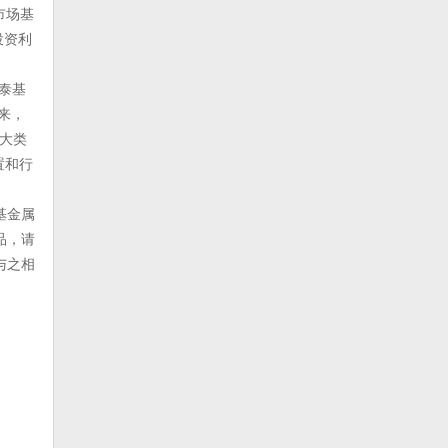
市场基
投资利
国泰基
年来，
各大类
置和行
基金属
品，请
与之相