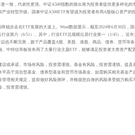
更一致，代表性更强。中证A500指数的推出将为投资者提供更多样化的
产业转型升级。国泰中证A500ETF有望成为投资者布局A股核心资产的
。
稳步走在ETF发展的大道上。Wind数据显示，截至2024年6月30日，
名行业第六（6/51）。其中，行业ETF总规模位居行业第一（1/45）。近
F产品也不断完善，旗下产品覆盖A股、美股、港股、商品、债券、货币等
融、中特估等板块布局了大量行业主题ETF，能够满足投资者大类资产配
建议或承诺。市场有风险，投资需谨慎。基金有风险，投资需谨慎。提及
水平高于混合型基金、债券型基金和货币市场基金。如需购买相关基金产
性管理相关规定，提前做好风险测评，并根据您自身的风险承受能力购买
险，投资需谨慎。