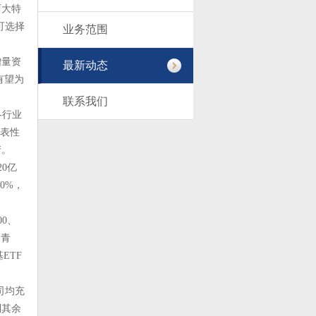
两大特
可选择
业务范围
增量资
最新动态
有望为
联系我们
各行业
代表性
产。
0亿
0%，
0、
场青
ETF
司均充
到其余