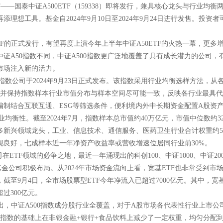
F——国泰中证A500ETF（159338）即将发行，兼具核心龙头与行业均衡
理想工具。基金自2024年9月10日至2024年9月24日进行发售。投资者
TF的正式发行，有望再度上演今年上半年中证A50ETF的火热一幕，更多
证A50指数不同，中证A500指数更广泛地覆盖了具有成长潜力的公司，
市场注入新的活力。
指数公司于2024年9月23日正式发布。该指数采用行业均衡选样方法，从
，并保持指数样本行业市值分布与样本空间尽可能一致，反映各行业最具
编制结合互联互通、ESG等筛选条件，便利境内外中长期资金配置A股资
业均衡性。截至2024年7月，指数样本总市值约40万亿元，市值中位数约32
多新兴领域龙头，工业、信息技术、通信服务、医药卫生行业合计权重约5
现良好，七成样本近一年净资产收益率或营收增速位居同行业前30%。
ETF领域的必争之地，最近一年涌现出的科创100、中证1000、中证200
金公司积极布局。从2024年市场资金流向上看，宽基ETF也非常受到市
，截至9月4日，全市场股票型ETF今年净流入已超过7000亿元。其中，宽基
过300亿元。
指出，中证A500指数成分股行业全覆盖，对于A股市场各代表性行业上市公
0指数的基础上在非银金融+银行+食品饮料上减少了一定权重，均匀分配