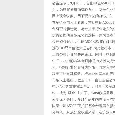
公告显示，9月10日，首批中证A500ET
点，为投资者布局核心资产、龙头企业再添
网上现金认购、网下现金认购2种方式。
在多位业内人士看来，首批中证A500E
金有望跑步进场。与专注于行业龙头的中
投资者提供更多元化的选择，并为资本
公开资料显示，中证A500指数将由中证
选取500只市值较大证券作为指数样本
上市公司证券的整体表现。同时，指数
中证A500指数样本兼顾市值代表性与行
元。指数行业分布较为均衡，且纳入更
高于可比宽基指数。样本公司基本面表
市场人士指出，宽基ETF一直是基金公司在
中证A50等重要宽基产品，都吸引多家基
睐，成为“吸金”主力军。Wind数据显示
表现尤为亮眼，多只产品年内净流入均超
国泰中证A500ETF拟任基金经理黄岳
分纳入。从成分股权重来看，在沪深30